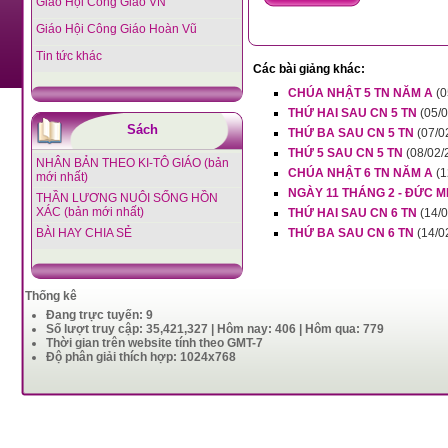
Giáo Hội Công Giáo VN
Giáo Hội Công Giáo Hoàn Vũ
Tin tức khác
Các bài giảng khác:
CHÚA NHẬT 5 TN NĂM A
(0
THỨ HAI SAU CN 5 TN
(05/0
Sách
THỨ BA SAU CN 5 TN
(07/0
THỨ 5 SAU CN 5 TN
(08/02/
NHÂN BẢN THEO KI-TÔ GIÁO (bản
CHÚA NHẬT 6 TN NĂM A
(1
mới nhất)
NGÀY 11 THÁNG 2 - ĐỨC 
THẦN LƯƠNG NUÔI SỐNG HỒN
XÁC (bản mới nhất)
THỨ HAI SAU CN 6 TN
(14/0
BÀI HAY CHIA SẺ
THỨ BA SAU CN 6 TN
(14/0
Thống kê
Đang trực tuyến: 9
Số lượt truy cập: 35,421,327 | Hôm nay: 406 | Hôm qua: 779
Thời gian trên website tính theo GMT-7
Độ phân giải thích hợp: 1024x768