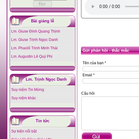
Bài giảng lễ
Lm. Giuse Đinh Quang Thịnh
Lm. Giuse Trịnh Ngọc Danh
Lm. Phaolô Trịnh Minh Thái
Gửi phản hồi - thắc mắc
Lm. Augustin Lê Quý Phi
Tên của bạn *
Email *
Lm. Trịnh Ngọc Danh
Suy niệm Tin Mừng
Câu hỏi
Suy niệm khác
Tin tức
Sự kiện nổi bật