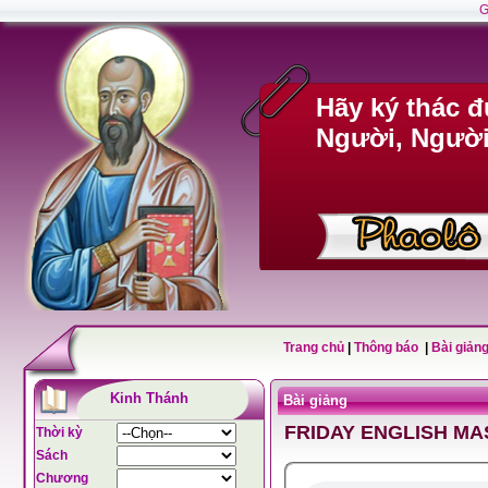
G
Hãy ký thác 
Người, Người 
Trang chủ
|
Thông báo
|
Bài giảng
Kinh Thánh
Bài giảng
FRIDAY ENGLISH MA
Thời kỳ
Sách
Chương