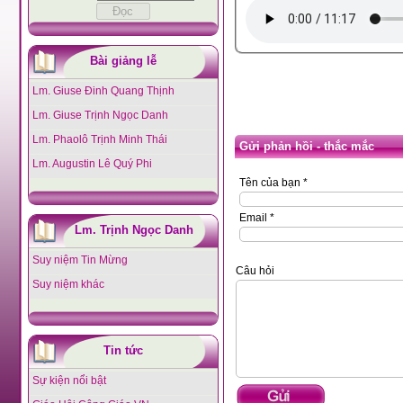
Bài giảng lễ
Lm. Giuse Đinh Quang Thịnh
Lm. Giuse Trịnh Ngọc Danh
Lm. Phaolô Trịnh Minh Thái
Gửi phản hồi - thắc mắc
Lm. Augustin Lê Quý Phi
Tên của bạn *
Email *
Lm. Trịnh Ngọc Danh
Suy niệm Tin Mừng
Câu hỏi
Suy niệm khác
Tin tức
Sự kiện nổi bật