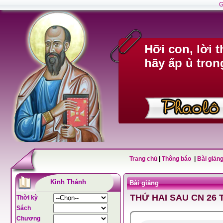
G
Hỡi con, lời 
hãy ấp ủ tron
Trang chủ
|
Thông báo
|
Bài giảng
Kinh Thánh
Bài giảng
THỨ HAI SAU CN 26 
Thời kỳ
Sách
Chương