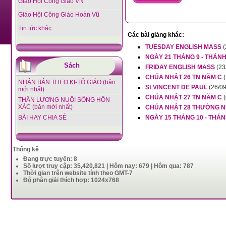
Giáo Hội Công Giáo VN
Giáo Hội Công Giáo Hoàn Vũ
Tin tức khác
Các bài giảng khác:
TUESDAY ENGLISH MASS
(
NGÀY 21 THÁNG 9 - THÁN
Sách
FRIDAY ENGLISH MASS
(23
CHÚA NHẬT 26 TN NĂM C
NHÂN BẢN THEO KI-TÔ GIÁO (bản
St VINCENT DE PAUL
(26/09
mới nhất)
CHÚA NHẬT 27 TN NĂM C
THẦN LƯƠNG NUÔI SỐNG HỒN
XÁC (bản mới nhất)
CHÚA NHẬT 28 THƯỜNG N
BÀI HAY CHIA SẺ
NGÀY 15 THÁNG 10 - THÁ
Thống kê
Đang trực tuyến: 8
Số lượt truy cập: 35,420,821 | Hôm nay: 679 | Hôm qua: 787
Thời gian trên website tính theo GMT-7
Độ phân giải thích hợp: 1024x768