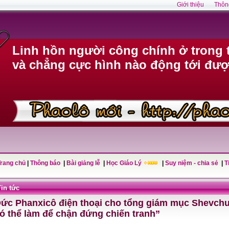
Giới thiệu
Thôn
Linh hồn người công chính ở trong 
và chẳng cực hình nào động tới đượ
Trang chủ
|
Thông báo
|
Bài giảng lễ
|
Học Giáo Lý
|
Suy niệm - chia sẻ
|
T
Tin tức
ức Phanxicô điện thoại cho tổng giám mục Shevchu
ó thể làm để chận đứng chiến tranh”