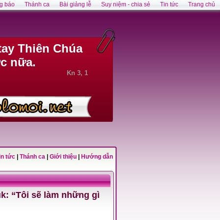
g báo
Thánh ca
Bài giảng lễ
Suy niệm - chia sẻ
Tin tức
Trang chủ
tay Thiên Chúa
c nữa.
Kn 3, 1
in tức
|
Thánh ca
|
Giới thiệu
|
Hướng dẫn
k: “Tôi sẽ làm những gì