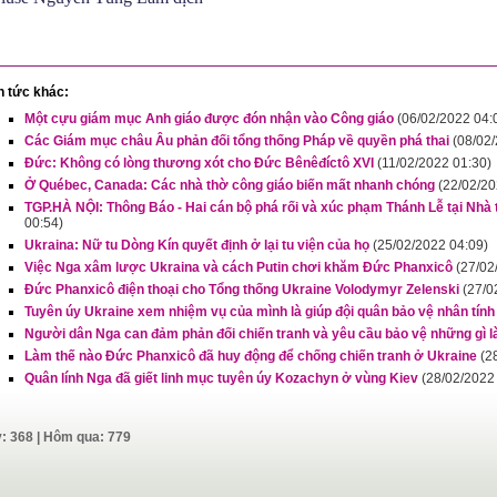
n tức khác:
Một cựu giám mục Anh giáo được đón nhận vào Công giáo
(06/02/2022 04:
Các Giám mục châu Âu phản đối tổng thống Pháp về quyền phá thai
(08/02
Đức: Không có lòng thương xót cho Đức Bênêđíctô XVI
(11/02/2022 01:30)
Ở Québec, Canada: Các nhà thờ công giáo biến mất nhanh chóng
(22/02/20
TGP.HÀ NỘI: Thông Báo - Hai cán bộ phá rối và xúc phạm Thánh Lễ tại Nhà 
00:54)
Ukraina: Nữ tu Dòng Kín quyết định ở lại tu viện của họ
(25/02/2022 04:09)
Việc Nga xâm lược Ukraina và cách Putin chơi khăm Đức Phanxicô
(27/02
Đức Phanxicô điện thoại cho Tổng thống Ukraine Volodymyr Zelenski
(27/0
Tuyên úy Ukraine xem nhiệm vụ của mình là giúp đội quân bảo vệ nhân tính
Người dân Nga can đảm phản đối chiến tranh và yêu cầu bảo vệ những gì l
Làm thế nào Đức Phanxicô đã huy động để chống chiến tranh ở Ukraine
(2
Quân lính Nga đã giết linh mục tuyên úy Kozachyn ở vùng Kiev
(28/02/2022
y: 368 | Hôm qua: 779