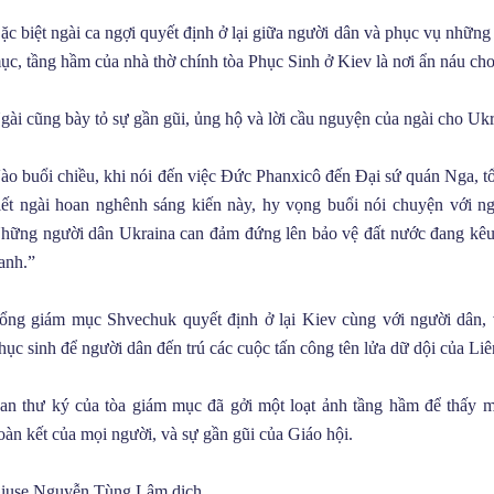
ặc biệt ngài ca ngợi quyết định ở lại giữa người dân và phục vụ nhữn
ục, tầng hầm của nhà thờ chính tòa Phục Sinh ở Kiev là nơi ẩn náu ch
gài cũng bày tỏ sự gần gũi, ủng hộ và lời cầu nguyện của ngài cho Ukr
ào buổi chiều, khi nói đến việc Đức Phanxicô đến Đại sứ quán Nga, 
iết ngài hoan nghênh sáng kiến này, hy vọng buổi nói chuyện với ngư
hững người dân Ukraina can đảm đứng lên bảo vệ đất nước đang kêu l
ranh.”
ổng giám mục Shvechuk quyết định ở lại Kiev cùng với người dân, 
hục sinh để người dân đến trú các cuộc tấn công tên lửa dữ dội của Li
an thư ký của tòa giám mục đã gởi một loạt ảnh tầng hầm để thấy m
oàn kết của mọi người, và sự gần gũi của Giáo hội.
iuse Nguyễn Tùng Lâm dịch