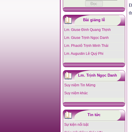
Đ
t
Bài giảng lễ
Lm. Giuse Đinh Quang Thịnh
Lm. Giuse Trịnh Ngọc Danh
Lm. Phaolô Trịnh Minh Thái
Lm. Augustin Lê Quý Phi
Lm. Trịnh Ngọc Danh
Suy niệm Tin Mừng
Suy niệm khác
Tin tức
Sự kiện nổi bật