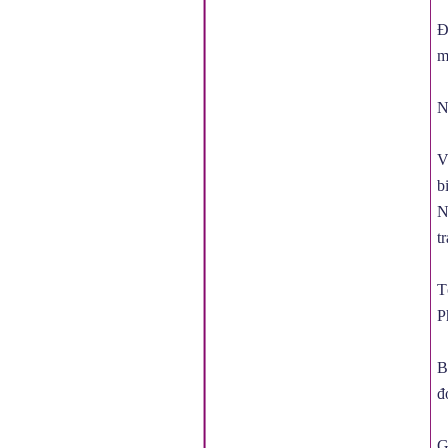
Đ
m
N
V
b
N
t
T
P
B
đ
G