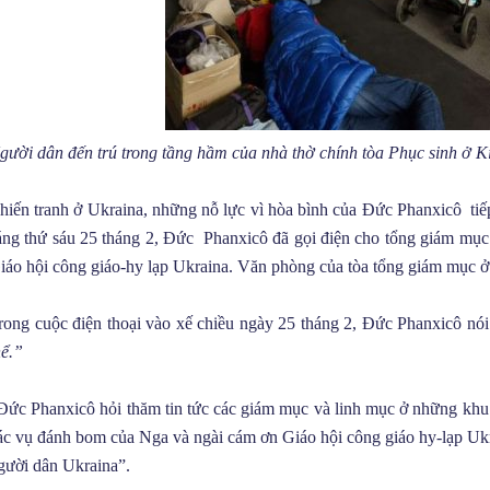
gười dân đến trú trong tầng hầm của nhà thờ chính tòa Phục sinh ở K
hiến tranh ở Ukraina, những nỗ lực vì hòa bình của Đức Phanxicô tiế
áng thứ sáu 25 tháng 2, Đức Phanxicô đã gọi điện cho tổng giám mục
iáo hội công giáo-hy lạp Ukraina. Văn phòng của tòa tổng giám mục ở 
rong cuộc điện thoại vào xế chiều ngày 25 tháng 2, Đức Phanxicô nó
hể.”
Đức Phanxicô hỏi thăm tin tức các giám mục và linh mục ở những khu
ác vụ đánh bom của Nga và ngài cám ơn Giáo hội công giáo hy-lạp Ukra
gười dân Ukraina”.