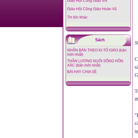
Giáo Hội Công Giáo VN
Giáo Hội Công Giáo Hoàn Vũ
Tin tức khác
Sách
N
NHÂN BẢN THEO KI-TÔ GIÁO (bản
mới nhất)
C
THẦN LƯƠNG NUÔI SỐNG HỒN
XÁC (bản mới nhất)
s
BÀI HAY CHIA SẺ
G
T
t
“
c
n