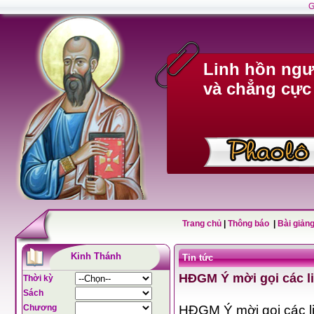
G
Linh hồn ngư
và chẳng cực
Trang chủ
|
Thông báo
|
Bài giảng
Kinh Thánh
Tin tức
HĐGM Ý mời gọi các l
Thời kỳ
Sách
Chương
HĐGM Ý mời gọi các l