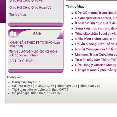
Giáo Hội Công Giáo VN
Tin tức khác:
Giáo Hội Công Giáo Hoàn Vũ
Đức Giám mục Trung Hoa Ch
Tin tức khác
Do đại dịch virus corona, L
Ít nhất 12 linh mục của Ý đã
Sáng kiến mục vụ trong đại 
Sách
Tổng giáo phận Seoul thi vi
Chầu Mình Thánh Chúa trên 
NHÂN BẢN THEO KI-TÔ GIÁO (bản
Chuẩn bị sống Tuần Thánh đ
mới nhất)
Người Công giáo và Tin lành
THẦN LƯƠNG NUÔI SỐNG HỒN
Linh mục Trung Quốc kêu gọ
XÁC (bản mới nhất)
Từ trên máy bay, Thánh Thể
BÀI HAY CHIA SẺ
Đức Hồng y Charles Muang B
Các giám mục Ý phó thác q
Thống kê
Đang trực tuyến: 7
Số lượt truy cập: 35,421,156 | Hôm nay: 235 | Hôm qua: 779
Thời gian trên website tính theo GMT-7
Độ phân giải thích hợp: 1024x768