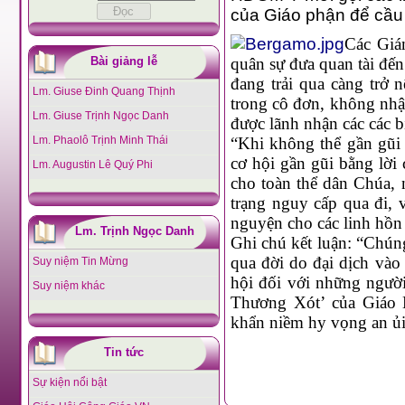
của Giáo phận để cầu 
Các Giá
Bài giảng lễ
quân sự đưa quan tài đến
đang trải qua càng trở 
Lm. Giuse Đinh Quang Thịnh
trong cô đơn, không nhậ
Lm. Giuse Trịnh Ngọc Danh
được lãnh nhận các các bí
Lm. Phaolô Trịnh Minh Thái
“Khi không thể gần gũi 
cơ hội gần gũi bằng lời
Lm. Augustin Lê Quý Phi
cho toàn thể dân Chúa, 
trạng nguy cấp qua đi, 
nguyện cho các linh hồn
Lm. Trịnh Ngọc Danh
Ghi chú kết luận: “Chún
qua đời do đại dịch vào
Suy niệm Tin Mừng
hội đối với những ngườ
Suy niệm khác
Thương Xót’ của Giáo 
khẩn niềm hy vọng an ủ
Tin tức
Sự kiện nổi bật