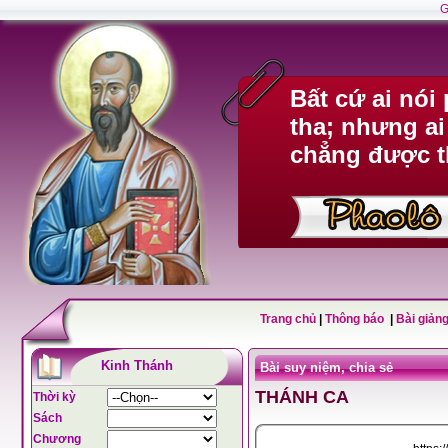
G
Bất cứ ai nó
tha; nhưng ai
chẳng được t
Trang chủ
|
Thông báo
|
Bài giảng
Kinh Thánh
Bài suy niệm, chia sẻ
THÁNH CA
Thời kỳ
Sách
Chương