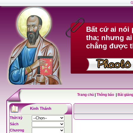
G
Bất cứ ai nó
tha; nhưng ai
chẳng được t
Trang chủ
|
Thông báo
|
Bài giảng
Kinh Thánh
Thời kỳ
Sách
Chương