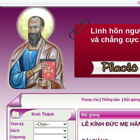
G
Linh hồn ngư
và chẳng cực
Trang chủ
|
Thông báo
|
Bài giảng
Kinh Thánh
Bài giảng
LỄ KÍNH ĐỨC MẸ HẰ
Thời kỳ
Sách
Chương