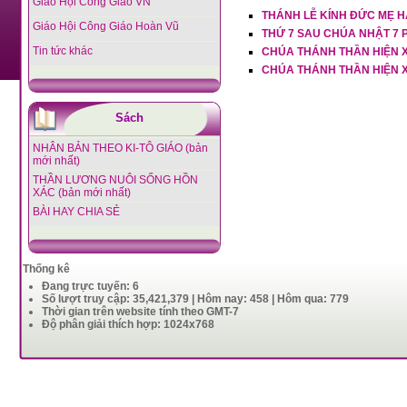
Giáo Hội Công Giáo VN
THÁNH LỄ KÍNH ĐỨC MẸ HẰ
Giáo Hội Công Giáo Hoàn Vũ
THỨ 7 SAU CHÚA NHẬT 7 
Tin tức khác
CHÚA THÁNH THẦN HIỆN 
CHÚA THÁNH THẦN HIỆN 
Sách
NHÂN BẢN THEO KI-TÔ GIÁO (bản
mới nhất)
THẦN LƯƠNG NUÔI SỐNG HỒN
XÁC (bản mới nhất)
BÀI HAY CHIA SẺ
Thống kê
Đang trực tuyến: 6
Số lượt truy cập: 35,421,379 | Hôm nay: 458 | Hôm qua: 779
Thời gian trên website tính theo GMT-7
Độ phân giải thích hợp: 1024x768