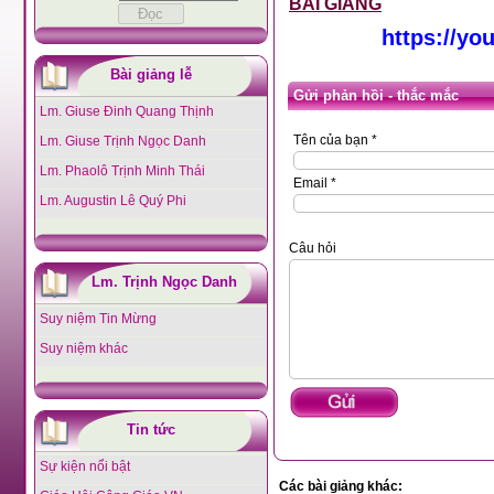
BÀI GIẢNG
https://y
Bài giảng lễ
Gửi phản hồi - thắc mắc
Lm. Giuse Đinh Quang Thịnh
Tên của bạn *
Lm. Giuse Trịnh Ngọc Danh
Lm. Phaolô Trịnh Minh Thái
Email *
Lm. Augustin Lê Quý Phi
Câu hỏi
Lm. Trịnh Ngọc Danh
Suy niệm Tin Mừng
Suy niệm khác
Tin tức
Sự kiện nổi bật
Các bài giảng khác: