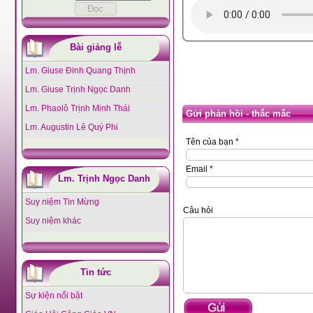
Bài giảng lễ
Lm. Giuse Đinh Quang Thịnh
Lm. Giuse Trịnh Ngọc Danh
Lm. Phaolô Trịnh Minh Thái
Gửi phản hồi - thắc mắc
Lm. Augustin Lê Quý Phi
Tên của bạn *
Email *
Lm. Trịnh Ngọc Danh
Suy niệm Tin Mừng
Câu hỏi
Suy niệm khác
Tin tức
Sự kiện nổi bật