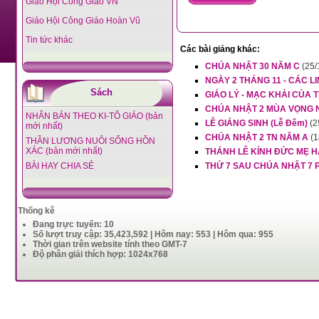
Giáo Hội Công Giáo VN
Giáo Hội Công Giáo Hoàn Vũ
Tin tức khác
Các bài giảng khác:
CHÚA NHẬT 30 NĂM C
(25/
NGÀY 2 THÁNG 11 - CÁC LI
Sách
GIÁO LÝ - MẠC KHẢI CỦA 
CHÚA NHẬT 2 MÙA VỌNG 
NHÂN BẢN THEO KI-TÔ GIÁO (bản
LỄ GIÁNG SINH (Lễ Đêm)
(2
mới nhất)
CHÚA NHẬT 2 TN NĂM A
(1
THẦN LƯƠNG NUÔI SỐNG HỒN
XÁC (bản mới nhất)
THÁNH LỄ KÍNH ĐỨC MẸ HẰ
BÀI HAY CHIA SẺ
THỨ 7 SAU CHÚA NHẬT 7 
Thống kê
Đang trực tuyến: 10
Số lượt truy cập: 35,423,592 | Hôm nay: 553 | Hôm qua: 955
Thời gian trên website tính theo GMT-7
Độ phân giải thích hợp: 1024x768