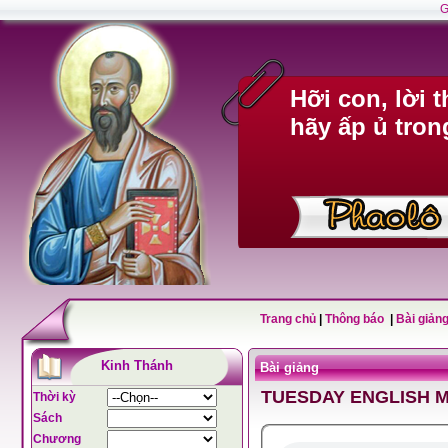
G
Hỡi con, lời 
hãy ấp ủ tron
Trang chủ
|
Thông báo
|
Bài giảng
Kinh Thánh
Bài giảng
TUESDAY ENGLISH 
Thời kỳ
Sách
Chương