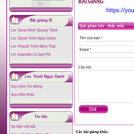
BÀI GIẢNG
https://y
Bài giảng lễ
Gửi phản hồi - thắc mắc
Lm. Giuse Đinh Quang Thịnh
Tên của bạn *
Lm. Giuse Trịnh Ngọc Danh
Lm. Phaolô Trịnh Minh Thái
Email *
Lm. Augustin Lê Quý Phi
Câu hỏi
Lm. Trịnh Ngọc Danh
Suy niệm Tin Mừng
Suy niệm khác
Tin tức
Sự kiện nổi bật
Các bài giảng khác: