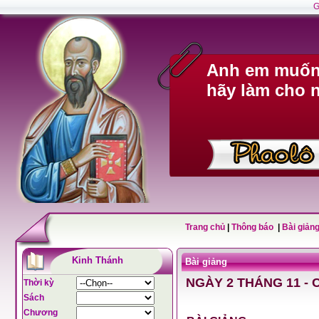
G
Anh em muốn 
hãy làm cho n
Trang chủ
|
Thông báo
|
Bài giảng
Kinh Thánh
Bài giảng
NGÀY 2 THÁNG 11 - 
Thời kỳ
Sách
Chương