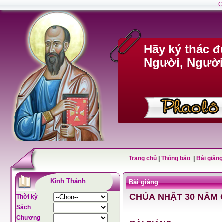
G
Hãy ký thác 
Người, Người 
Trang chủ
|
Thông báo
|
Bài giảng
Kinh Thánh
Bài giảng
CHÚA NHẬT 30 NĂM 
Thời kỳ
Sách
Chương