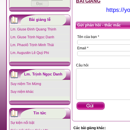
BÀI GIẢNG
https://
Bài giảng lễ
Gửi phản hồi - thắc mắc
Lm. Giuse Đinh Quang Thịnh
Tên của bạn *
Lm. Giuse Trịnh Ngọc Danh
Lm. Phaolô Trịnh Minh Thái
Email *
Lm. Augustin Lê Quý Phi
Câu hỏi
Lm. Trịnh Ngọc Danh
Suy niệm Tin Mừng
Suy niệm khác
Tin tức
Sự kiện nổi bật
Các bài giảng khác: