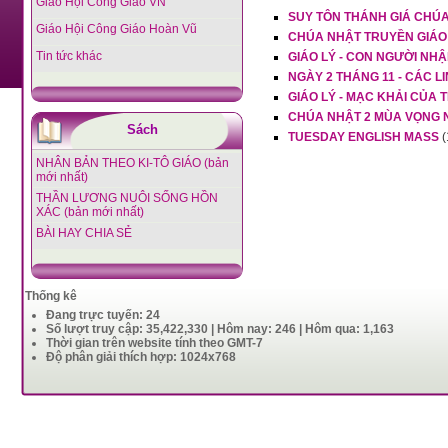
Giáo Hội Công Giáo VN
SUY TÔN THÁNH GIÁ CHÚA
Giáo Hội Công Giáo Hoàn Vũ
CHÚA NHẬT TRUYỀN GIÁO
Tin tức khác
GIÁO LÝ - CON NGƯỜI NHẬ
NGÀY 2 THÁNG 11 - CÁC LI
GIÁO LÝ - MẠC KHẢI CỦA 
CHÚA NHẬT 2 MÙA VỌNG 
Sách
TUESDAY ENGLISH MASS
(
NHÂN BẢN THEO KI-TÔ GIÁO (bản
mới nhất)
THẦN LƯƠNG NUÔI SỐNG HỒN
XÁC (bản mới nhất)
BÀI HAY CHIA SẺ
Thống kê
Đang trực tuyến: 24
Số lượt truy cập: 35,422,330 | Hôm nay: 246 | Hôm qua: 1,163
Thời gian trên website tính theo GMT-7
Độ phân giải thích hợp: 1024x768