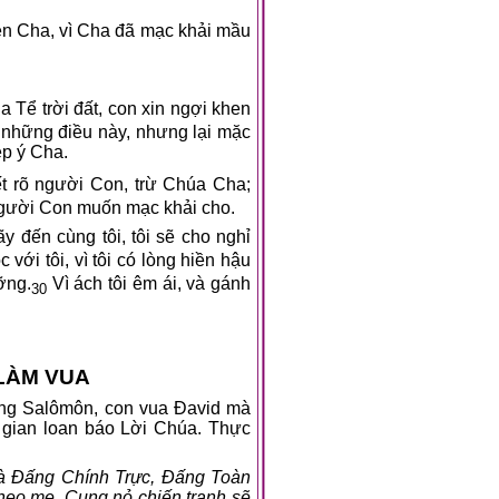
hen Cha, vì Cha đã mạc khải mầu
a Tể trời đất, con xin ngợi khen
 những điều này, nhưng lại mặc
ẹp ý Cha.
ết rõ người Con, trừ Chúa Cha;
người Con muốn mạc khải cho.
 đến cùng tôi, tôi sẽ cho nghỉ
với tôi, vì tôi có lòng hiền hậu
ỡng.
Vì ách tôi êm ái, và gánh
30
 LÀM VUA
ng Salômôn, con vua Đavid mà
 gian loan báo Lời Chúa. Thực
à Đấng Chính Trực, Đấng Toàn
theo mẹ. Cung nỏ chiến tranh sẽ