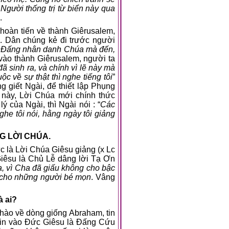
gười thống trị từ biển này qua
.
hoàn tiến về thành Giêrusalem,
ồ. Dân chúng kẻ đi trước người
o Đấng nhân danh Chúa mà đến,
 vào thành Giêrusalem, người ta
đã sinh ra, và chính vì lẽ này mà
ộc về sự thật thì nghe tiếng tôi
”
 giết Ngài, để thiết lập Phụng
này, Lời Chúa mới chính thức
ý của Ngài, thì Ngài nói : “
Các
he tôi nói, hằng ngày tôi giảng
G LỜI CHÚA.
 là Lời Chúa Giêsu giảng (x Lc
iêsu là Chủ Lễ dâng lời Tạ Ơn
a, vì Cha đã giấu không cho bậc
i cho những người bé mọn
. Vâng
à ai?
hào về dòng giống Abraham, tin
 tin vào Đức Giêsu là Đấng Cứu