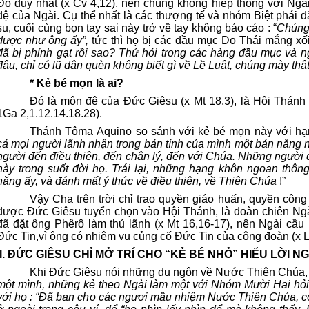
Độ duy nhất (x Cv 4,12), nên chúng không hiệp thông với Ng
đệ của Ngài. Cụ thể nhất là các thượng tế và nhóm Biệt phái đã
su, cuối cùng bọn tay sai này trở về tay không báo cáo : “
Chúng 
được như ông ấy”,
tức thì họ bị các đầu mục Do Thái mắng xối 
đã bị phỉnh gạt rồi sao? Thử hỏi trong các hàng đầu mục và ng
đâu, chỉ có lũ dân quèn không biết gì về Lề Luật, chúng mày thậ
*
Kẻ bé mọn là ai?
Đó là môn đệ của Đức Giêsu (x Mt 18,3), là Hội Thánh (
1Ga 2,1.12.14.18.28).
Thánh Tôma Aquino so sánh với kẻ bé mọn này với hạng
cả mọi người lãnh nhận trong bản tính của mình một bản năng 
người đến điều thiện, đến chân lý, đến với Chúa. Những người
này trong suốt đời họ. Trái lại, những hạng khôn ngoan thông
năng ấy, và đánh mất ý thức về điều thiện, về Thiên Chúa
!”
Vậy Cha trên trời chỉ trao quyền giáo huấn, quyền cô
được Đức Giêsu tuyển chọn vào Hội Thánh, là đoàn chiên Ngà
đã đặt ông Phêrô làm thủ lãnh (x Mt 16,16-17), nên Ngài cầu
Đức Tin,vì ông có nhiệm vụ củng cố Đức Tin của cộng đoàn (x L
II. ĐỨC GIÊSU CHỈ MỞ TRÍ CHO “KẺ BÉ NHỎ” HIỂU LỜI NG
Khi Đức Giêsu nói những dụ ngôn về Nước Thiên Chúa, ch
một mình, những kẻ theo Ngài làm một với Nhóm Mười Hai hỏi 
với họ : “Đã ban cho các ngươi mầu nhiệm Nước Thiên Chúa, c