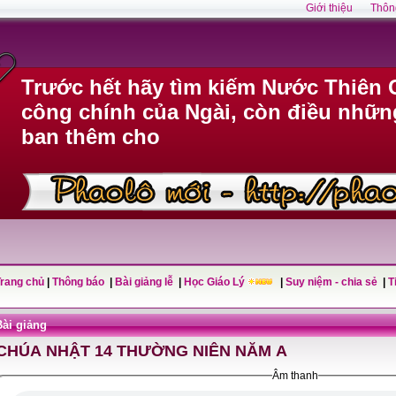
Giới thiệu
Thôn
Trước hết hãy tìm kiếm Nước Thiên 
công chính của Ngài, còn điều nhữn
ban thêm cho
Trang chủ
|
Thông báo
|
Bài giảng lễ
|
Học Giáo Lý
|
Suy niệm - chia sẻ
|
T
Bài giảng
CHÚA NHẬT 14 THƯỜNG NIÊN NĂM A
Âm thanh