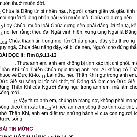
muôn thuở muôn đời.
Chúa là Đấng từ bi nhân hậu, Người chậm giận và giàu tình
8
mọi người,tỏ lòng nhân hậu với muôn loài Chúa đã dựng nên.
Lạy Chúa, muôn loài Chúa dựng nên phải dâng lời tán tạ, kẻ 
10
nói lên rằng: triều đại Ngài vinh hiển, xưng tụng Ngài là Đấn
11
Chúa thành tín trong mọi lời Chúa phán,
đầy yêu thương 
13cd
quỵ ngã, Chúa đều nâng dậy, kẻ bị đè nén, Người cho đứng thẳ
BÀI ĐỌC II : Rm 8,9.11-13
Thưa anh em, anh em không bị tính xác thịt chi phối, m
9
Thần Khí của Thiên Chúa ngự trong anh em. Ai không có Thần
thuộc về Đức Ki-tô.
Lại nữa, nếu Thần Khí ngự trong anh em
11
Đức Giê-su sống lại từ cõi chết, thì Đấng đã làm cho Đức Giê-s
dùng Thần Khí của Người đang ngự trong anh em, mà làm ch
sống mới.
Vậy thưa anh em, chúng ta mang nợ, không phải mang nợ
12
sống theo tính xác thịt.
Vì nếu anh em sống theo tính xác thịt,
13
nhờ Thần Khí, anh em diệt trừ những hành vi của con người íc
được sống.
BÀI TIN MỪNG