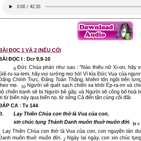
BÀI ĐỌC 1 VÀ 2 (NẾU CÓ)
BÀI ĐỌC I : Dcr 9,9-10
Đức Chúa phán như sau : “Nào thiếu nữ Xi-on, hãy v
9
Giê-ru-sa-lem, hãy vui sướng reo hò! Vì kìa Đức Vua của ngươ
Đấng Chính Trực, Đấng Toàn Thắng, khiêm tốn ngồi trên lưng
theo mẹ.
Người sẽ quét sạch chiến xa khỏi Ép-ra-im và chi
10
nỏ chiến tranh sẽ bị Người bẻ gãy, và Người sẽ công bố hoà
trị từ biển này qua biển nọ, từ sông Cả đến tận cùng cõi đất.
ĐÁP CA : Tv 144
Đ.
Lạy Thiên Chúa con thờ là Vua của con,
xin chúc tụng Thánh Danh muôn thuở muôn đời
.
(x c
Lạy Thiên Chúa con thờ là Vua của con, con nguyện tán d
1
Danh muôn thuở muôn đời.
Ngày lại ngày, con xin chúc tụ
2