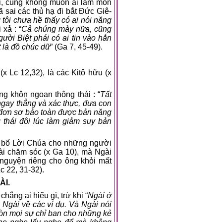
ài, cũng không muốn ai làm môn
 sai các thủ hạ đi bắt Đức Giê-
tôi chưa hề thấy có ai nói năng
xả : “
Cả chúng mày nữa, cũng
ười Biệt phái có ai tin vào hắn
t là đồ chúc dữ
” (Ga 7, 45-49).
x Lc 12,32), là các Kitô hữu (x
 khôn ngoan thông thái : “
Tất
ngay thẳng và xác thực, đưa con
 đơn sơ bảo toàn được bản năng
 thái đôi lúc làm giảm suy bản
ng bố Lời Chúa cho những người
i chăm sóc (x Ga 10), mà Ngài
 nguyện riêng cho ông khỏi mất
c 22, 31-32).
ÀI.
ẳng ai hiểu gì, trừ khi “
Ngài ở
Ngài về các ví dụ. Và Ngài nói
òn mọi sự chỉ ban cho những kẻ