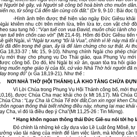
bị Người bẻ gãy, và Người sẽ công bố hoà bình cho muôn dân.N
biển nọ, từ sông Cả đến tận cùng cõi đất
.” (Dr 9, 9-10 : Bài đọc I)
-
Hình ảnh trên được thể hiện vào ngày Đức Giêsu khải 
Ngài khiêm nhu cỡi trên mình lừa, trên lừa tơ, con vật chở đ
theo sau tung hô : “
Vạn tuế con vua Đavid, muôn chúc lành ch
vạn tuế trên chốn cao vời
” (Mt 21,4-9). Hôm đó Đức Giêsu tiến
sẽ giết Ngài, vì “
Ngài tự xưng “tôi là Vua”
,
chính vì lẽ này mà tôi 
tôi đã đến trong thế gian, ấy là để làm chứng cho sự thật. Ai thu
(Ga 18,33-37 ; Mc 15, 9-10). Nhưng chính Ngài cho phép chúng
Vụ mới thay cho phụng vụ Do Thái giáo, qua Phụng Vụ mới 
được công bố. Do đó, khi Ngài bị xử án, quan tòa tra hỏi giáo l
ông muốn nghe giáo lý của tôi, cứ vào Nhà Thờ hỏi người đã ng
dạy trong đó
” (x Ga 18,19-21). Như thế :
.
NƠI NHÀ THỜ (HỘI THÁNH) LÀ KHO TÀNG CHỨA ĐỰN
Vì Lời Chúa trong Phụng Vụ Hội Thánh công bố, mới thực
10,16), được Chúa Cha mạc khải cho (x Mt 16,17). Mà Chúa G
Chúa Cha : “
Lạy Cha là Chúa Tể trời đất,Con xin ngợi khen Ch
khôn ngoan thông thái biết những điều này, nhưng lại mạc khả
lạy Cha, vì đó là điều đẹp ý Cha”(Mt 11,25-26 : Tin Mừng).
* Hạng khôn ngoan thông thái Đức Giê-su nói tới họ l
Đó chính là những kẻ cậy dựa vào Lề Luật ông Môsê, tự 
tưởng vào tài năng của mình để làm việc lành, mà không cần