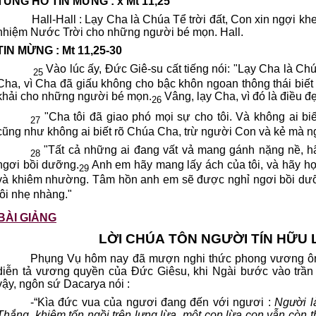
TUNG HÔ TIN MỪNG : x Mt 11,25
Hall-Hall : Lạy Cha là Chúa Tể trời đất, Con xin ngợi k
nhiệm Nước Trời cho những người bé mọn. Hall.
TIN MỪNG : Mt 11,25-30
Vào lúc ấy, Đức Giê-su cất tiếng nói: "Lạy Cha là Chú
25
Cha, vì Cha đã giấu không cho bậc khôn ngoan thông thái biết
khải cho những người bé mọn.
Vâng, lạy Cha, vì đó là điều đ
26
"Cha tôi đã giao phó mọi sự cho tôi. Và không ai bi
27
cũng như không ai biết rõ Chúa Cha, trừ người Con và kẻ mà 
"Tất cả những ai đang vất vả mang gánh nặng nề, hãy
28
ngơi bồi dưỡng.
Anh em hãy mang lấy ách của tôi, và hãy học 
29
và khiêm nhường. Tâm hồn anh em sẽ được nghỉ ngơi bồi dư
tôi nhẹ nhàng."
BÀI GIẢNG
LỜI CHÚA TÔN NGƯỜI TÍN HỮU
Phụng Vụ hôm nay đã mượn nghi thức phong vương ô
diễn tả vương quyền của Đức Giêsu, khi Ngài bước vào trần
vậy, ngôn sứ Dacarya nói :
-
“Kìa đức vua của ngươi đang đến với ngươi :
Người l
Thắng, khiêm tốn ngồi trên lưng lừa, một con lừa con vẫn còn 