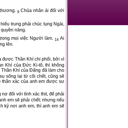
 thương.
Chúa nhân ái đối với
9
hiếu trung phải chúc tụng Ngài,
g quyền năng.
trong mọi việc Người làm.
Ai
14
ng lên.
à được Thần Khí chi phối, bởi vì
 Khí của Đức Ki-tô, thì không
, Thần Khí của Đấng đã làm cho
u sống lại từ cõi chết, cũng sẽ
o thân xác của anh em được sự
 đối với tính xác thịt, để phải
 anh em sẽ phải chết; nhưng nếu
h kỷ nơi anh em, thì anh em sẽ