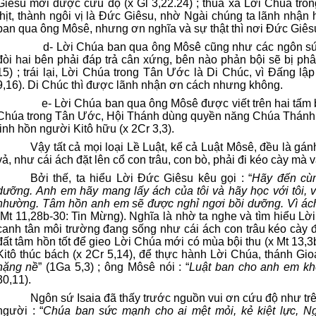
Giêsu mới được cứu độ (x Gl 3,22.24) ; thua xa Lời Chúa tr
thịt, thành ngôi vị là Đức Giêsu, nhờ Ngài chúng ta lãnh nhận 
ban qua ông Môsê, nhưng ơn nghĩa và sự thật thì nơi Đức Giêsu
d- Lời Chúa ban qua ông Môsê cũng như các ngôn sứ
đòi hai bên phải đáp trả cân xứng, bên nào phản bội sẽ bị ph
15) ; trái lại, Lời Chúa trong Tân Ước là Di Chúc, vì Đấng lập
9,16). Di Chúc thì được lãnh nhận ơn cách nhưng không.
e- Lời Chúa ban qua ông Môsê được viết trên hai tấm b
Chúa trong Tân Ước, Hội Thánh dùng quyền năng Chúa Thánh T
linh hồn người Kitô hữu (x 2Cr 3,3).
Vậy tất cả mọi loại Lề Luật, kể cả Luật Môsê, đều là gá
vả, như cái ách đặt lên cổ con trâu, con bò, phải đi kéo cày mà 
Bởi thế, ta hiểu Lời Đức Giêsu kêu gọi : “
Hãy đến cùng
dưỡng. Anh em hãy mang lấy ách của tôi và hãy học với tôi, v
nhường. Tâm hồn anh em sẽ được nghỉ ngơi bồi dưỡng. Vì ách 
(Mt 11,28b-30: Tin Mừng). Nghĩa là nhờ ta nghe và tìm hiểu Lời
canh tân môi trường đang sống như cái ách con trâu kéo cày để 
đất tâm hồn tốt để gieo Lời Chúa mới có mùa bội thu (x Mt 13,3
Kitô thúc bách (x 2Cr 5,14), để thực hành Lời Chúa, thánh Gio
nặng nề
” (1Ga 5,3) ; ông Môsê nói : “
Luật ban cho anh em k
30,11).
Ngôn sứ Isaia đã thấy trước nguồn vui ơn cứu độ như trê
người : “
Chúa ban sức mạnh cho ai mệt mỏi, kẻ kiệt lực, N