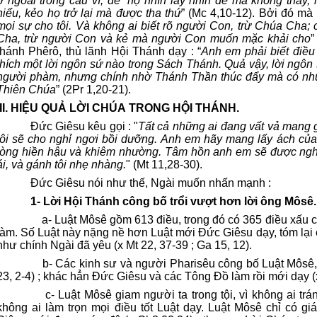
ở ngoài trong câu ví, để “họ nhìn lấy nhìn để mà không thấy
hiểu, kẻo họ trở lại mà được tha thứ
” (Mc 4,10-12). Bởi đó mà 
mọi sự cho tôi. Và không ai biết rõ người Con, trừ Chúa Cha;
Cha, trừ người Con và kẻ mà người Con muốn mặc khải cho
”
thánh Phêrô, thủ lãnh Hội Thánh dạy : “
Anh em phải biết điều 
thích một lời ngôn sứ nào trong Sách Thánh. Quả vậy, lời ngôn
người phàm, nhưng chính nhờ Thánh Thần thúc đẩy mà có nhữ
Thiên Chúa
” (2Pr 1,20-21).
III. HIỆU QUẢ LỜI CHÚA TRONG HỘI THÁNH.
Đức Giêsu kêu gọi : "
Tất cả những ai đang vất vả mang 
tôi sẽ cho nghỉ ngơi bồi dưỡng. Anh em hãy mang lấy ách của tô
lòng hiền hậu và khiêm nhường. Tâm hồn anh em sẽ được nghỉ
ái, và gánh tôi nhẹ nhàng.
" (Mt 11,28-30).
Đức Giêsu nói như thế, Ngài muốn nhấn mạnh :
1- Lời Hội Thánh công bố trổi vượt hơn lời ông Môsê.
a- Luật Môsê gồm 613 điều, trong đó có 365 điều xấu c
làm. Số Luật này nặng nề hơn Luật mới Đức Giêsu dạy, tóm lại c
như chính Ngài đã yêu (x Mt 22, 37-39 ; Ga 15, 12).
b- Các kinh sư và người Pharisêu công bố Luật Môsê,
23, 2-4) ; khác hẳn Đức Giêsu và các Tông Đồ làm rồi mới dạy (x
c- Luật Môsê giam người ta trong tội, vì không ai tr
không ai làm trọn mọi điều tốt Luật dạy. Luật Môsê chỉ có gi