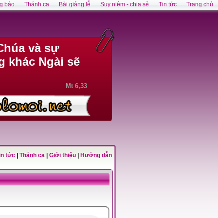
g báo
Thánh ca
Bài giảng lễ
Suy niệm - chia sẻ
Tin tức
Trang chủ
Chúa và sự
g khác Ngài sẽ
Mt 6,33
in tức
|
Thánh ca
|
Giới thiệu
|
Hướng dẫn