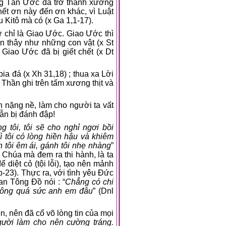
ong Tân Ước đã trở thành xương
hết ơn này đến ơn khác, vì Luật
 Kitô mà có (x Ga 1,1-17).
 chỉ là Giao Ước. Giao Ước thì
ân thây như những con vật (x St
 Giao Ước đã bị giết chết (x Dt
ia đá (x Xh 31,18) ; thua xa Lời
hần ghi trên tấm xương thịt và
nh nặng nề, làm cho người ta vất
vẫn bị đánh đập!
 tôi, tôi sẽ cho nghỉ ngơi bồi
ì tôi có lòng hiền hậu và khiêm
tôi êm ái, gánh tôi nhẹ nhàng
”
 Chúa mà đem ra thi hành, là ta
diệt cỏ (tội lỗi), tạo nên mảnh
b-23). Thực ra, với tình yêu Đức
an Tông Đồ nói : “
Chẳng có chi
hông quá sức anh em đâu
” (Dnl
n, nên đã cổ võ lòng tin của mọi
gười làm cho nên cường tráng.