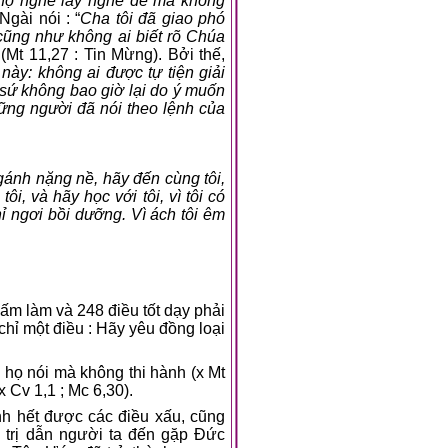
, họ nghe lấy nghe để mà không
Ngài nói : “
Cha tôi đã giao phó
 cũng như không ai biết rõ Chúa
 (Mt 11,27 : Tin Mừng). Bởi thế,
này: không ai được tự tiện giải
 sứ không bao giờ lại do ý muốn
ng người đã nói theo lệnh của
gánh nặng nề, hãy đến cùng tôi,
i, và hãy học với tôi, vì tôi có
 ngơi bồi dưỡng. Vì ách tôi êm
ấm làm và 248 điều tốt dạy phải
hỉ một điều : Hãy yêu đồng loại
 họ nói mà không thi hành (x Mt
 Cv 1,1 ; Mc 6,30).
ánh hết được các điều xấu, cũng
á trị dẫn người ta đến gặp Đức