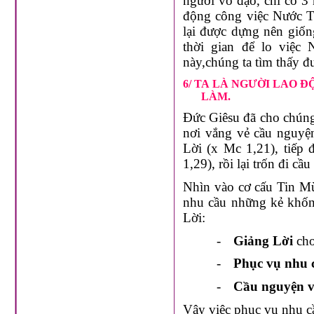
người vô đạo, chỉ có 3
động công việc Nước Th
lại được dựng nên giố
thời gian để lo việc
này,chúng ta tìm thấy 
6/ TA LÀ NGƯỜI LAO 
LÀM.
Đức Giêsu đã cho chúng
nơi vắng vẻ cầu nguyệ
Lời (x Mc 1,21), tiếp
1,29), rồi lại trốn đi cầ
Nhìn vào cơ cấu Tin Mừ
nhu cầu những kẻ khốn 
Lời:
-
Giảng Lời
cho
-
Phục vụ nhu 
-
Cầu nguyện 
Vậy việc phục vụ nhu cầ