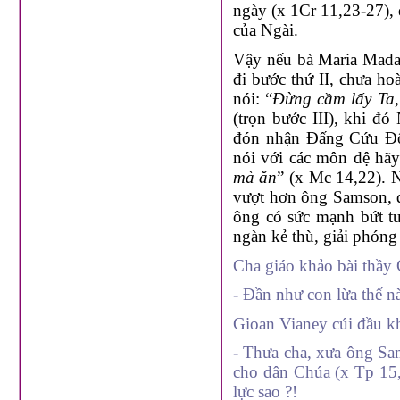
ngày (x 1Cr 11,23-27), 
của Ngài.
Vậy nếu bà Maria Mada
đi bước thứ II, chưa ho
nói: “
Đừng cầm lấy Ta,
(trọn bước III), khi đ
đón nhận Đấng Cứu Độ.
nói với các môn đệ hãy
mà ăn
” (x Mc 14,22). 
vượt hơn ông Samson, d
ông có sức mạnh bứt tu
ngàn kẻ thù, giải phón
Cha giáo khảo bài thầy G
- Đần như con lừa thế n
Gioan Vianey cúi đầu k
- Thưa cha, xưa ông Sa
cho dân Chúa (x Tp 15,
lực sao ?!