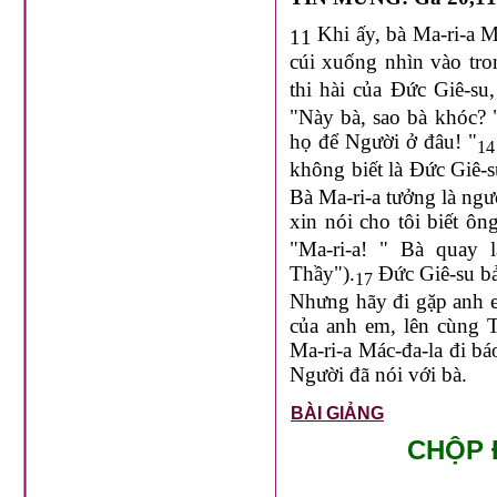
Khi ấy, bà Ma-ri-a M
11
cúi xuống nhìn vào tr
thi hài của Đức Giê-su
"Này bà, sao bà khóc? "
họ để Người ở đâu! "
14
không biết là Đức Giê-s
Bà Ma-ri-a tưởng là ngư
xin nói cho tôi biết ô
"Ma-ri-a! " Bà quay l
Thầy").
Đức Giê-su bả
17
Nhưng hãy đi gặp anh e
của anh em, lên cùng 
Ma-ri-a Mác-đa-la đi bá
Người đã nói với bà.
BÀI GIẢNG
CHỘP 