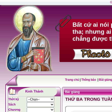
G
Bất cứ ai nó
tha; nhưng ai
chẳng được t
Trang chủ
|
Thông báo
|
Bài giảng
Kinh Thánh
Bài giảng
THỨ BA TRONG TUẦN
Thời kỳ
Sách
Chương