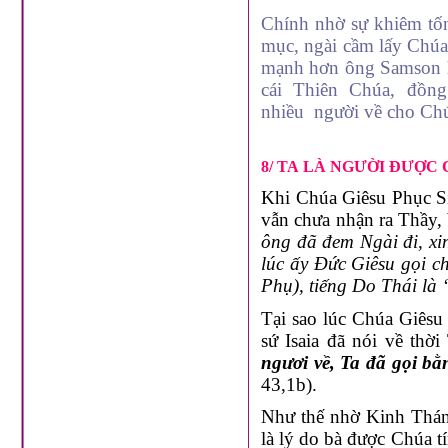
Chính nhờ sự khiêm tốn
mục, ngài cầm lấy Chúa
mạnh hơn ông Samson hầ
cái Thiên Chúa, đồn
nhiều người về cho Ch
8/ TA LÀ NGƯỜI ĐƯỢC
Khi Chúa Giêsu Phục Si
vẫn chưa nhận ra Thầy, 
ông đã đem Ngài đi, xin
lúc ấy Đức Giêsu gọi c
Phụ), tiếng Do Thái là 
Tại sao lúc Chúa Giêsu
sứ Isaia đã nói về thờ
ngươi về, Ta đã gọi bằ
43,1b).
Như thế nhờ Kinh Thán
là lý do bà được Chúa t