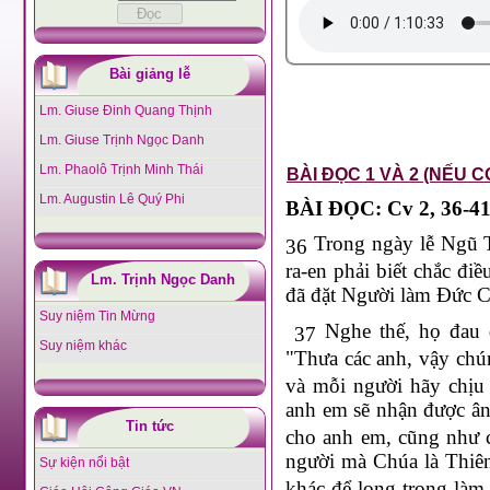
Bài giảng lễ
Lm. Giuse Đinh Quang Thịnh
Lm. Giuse Trịnh Ngọc Danh
Lm. Phaolô Trịnh Minh Thái
BÀI ĐỌC 1 VÀ 2 (NẾU C
Lm. Augustin Lê Quý Phi
BÀI ĐỌC: Cv 2, 36-4
Trong ngày lễ Ngũ Tu
36
ra-en phải biết chắc đi
Lm. Trịnh Ngọc Danh
đã đặt Người làm Đức C
Suy niệm Tin Mừng
Nghe thế, họ đau 
37
Suy niệm khác
"Thưa các anh, vậy chún
và mỗi người hãy chịu 
anh em sẽ nhận được ân
Tin tức
cho anh em, cũng như c
người mà Chúa là Thiên
Sự kiện nổi bật
khác để long trọng làm