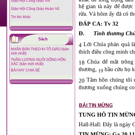
Giáo Hội Công Giáo VN
hệ gian tà này để được
Giáo Hội Công Giáo Hoàn Vũ
rửa. Và hôm ấy đã có t
Tin tức khác
ĐÁP CA: Tv 32
Đ.
Tình thương Chú
Sách
Lời Chúa phán quả là
4
NHÂN BẢN THEO KI-TÔ GIÁO (bản
thích điều công minh ch
mới nhất)
THẦN LƯƠNG NUÔI SỐNG HỒN
Chúa để mắt trông 
18
XÁC (bản mới nhất)
thương,
hầu cứu họ kh
19
BÀI HAY CHIA SẺ
Tâm hồn chúng tôi đ
20
thương xuống chúng con
BÀI TIN MỪNG
TUNG HÔ TIN MỪNG
Hall-Hall: Đây là ngày 
TIN MỪNG: Ga 20,11