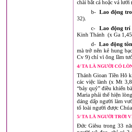
chài bắt cá hoặc vá lưới
b-
Lao động tr
32).
c-
Lao động trí 
Kinh Thánh (x Ga 1,45
d-
Lao động tôn
mà trở nên kẻ hung bạ
Cv 9) chỉ vì ông lầm tư
4/ TA LÀ NGƯỜI CÓ L
Thánh Gioan Tiền Hô kê
các việc lành (x Mt 3,8
“bảy quỷ” điều khiển b
Maria phải thể hiện lòn
dáng dấp người làm vườ
tổ loài người được Chúa
5/ TA LÀ NGƯỜI TRỜI
Đức Giêsu trong 33 nă