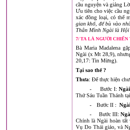
cầu nguyện và giảng Lời
Ưu tiên cho việc cầu ng
xác đồng loại, có thế 
gian khổ, để bù vào nhữ
Thân Mình Ngài là Hội
7/ TA LÀ NGƯỜI CHIẾN
Bà Maria Madalena gặ
Ngài (x Mt 28,9), nhưn
20,17: Tin Mừng).
Tại sao thế ?
Thưa
: Để thực hiện chư
-
Bước I:
Ngài
Thứ Sáu Tuần Thánh tại
-
Bước II :
Ngài
-
Bước III:
Ngà
Chính là Ngài hoàn tất
Vụ Do Thái giáo, và Ng