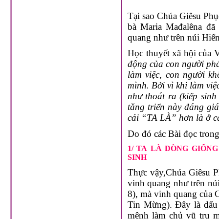
Tại sao Chúa Giêsu Phục
bà Maria Mađalêna đã
quang như trên núi Hiể
Học thuyết xã hội của 
động của con người phát
làm việc, con người kh
mình. Bởi vì khi làm
việ
như thoát ra (kiếp sinh
tăng triển này đáng giá
cái “TA LÀ” hơn là ở 
Do đó các Bài đọc tron
1/
TA LÀ DÒNG GIỐNG
SINH
Thực vậy,Chúa Giêsu Ph
vinh quang như trên nú
8), mà vinh quang của 
Tin Mừng). Đây là dấu
mệnh làm chủ vũ trụ m