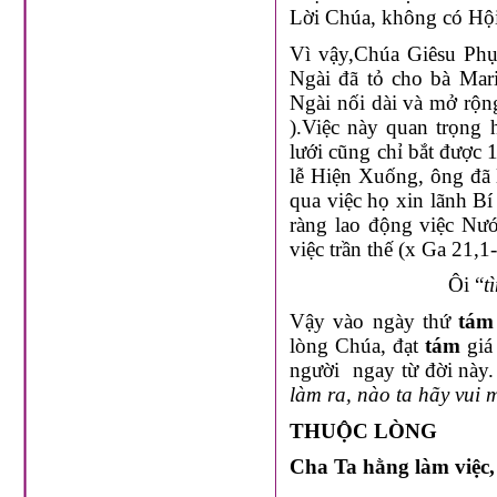
Lời Chúa, không có Hội
Vì vậy,Chúa Giêsu Ph
Ngài đã tỏ cho bà Mar
Ngài nối dài và mở rộn
).Việc này quan trọng
lưới cũng chỉ bắt được 
lễ Hiện Xuống, ông đã 
qua việc họ xin lãnh B
ràng lao động việc Nướ
việc trần thế (x Ga 21,1-
Ôi “
t
Vậy vào ngày thứ
tám
lòng Chúa, đạt
tám
giá 
người ngay từ đời này. 
làm ra, nào ta hãy vui
THUỘC LÒNG
Cha Ta hằng làm việc,