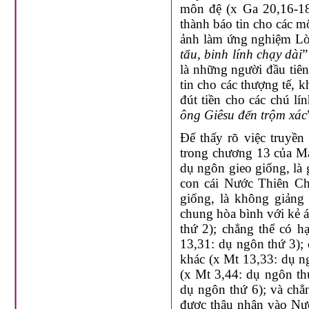
môn đệ (x Ga 20,16-18
thành báo tin cho các m
ảnh làm ứng nghiệm Lờ
tẩu, binh lính chạy dài
”
là những người đầu tiê
tin cho các thượng tế, k
đút tiền cho các chú lí
ông Giêsu đến trộm xác
Để thấy rõ việc truyền
trong chương 13 của Ma
dụ ngôn gieo giống, là 
con cái Nước Thiên Chú
giống, là không giảng 
chung hòa bình với kẻ á
thứ 2); chẳng thể có 
13,31: dụ ngôn thứ 3);
khác (x Mt 13,33: dụ n
(x Mt 3,44: dụ ngôn th
dụ ngôn thứ 6); và chẳ
được thâu nhận vào Nướ