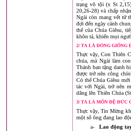
trạng vô tội (x St 2,1
20,26-28) và chấp nhậ
Ngài còn mang vết tử 
đợi đến ngày cánh chun
thể của Chúa Giêsu, ti
khôn tả, khiến mọi ngườ
2/ TA LÀ DÒNG GIỐNG
Thực vậy, Con Thiên C
chúa, mà Ngài làm con
Thánh ban tặng danh h
được trở nên công chí
Có thế Chúa Giêsu mới 
tác với Ngài, trở nên 
dâng lên Thiên Chúa (St
3/ TA LÀ MÔN ĐỆ ĐỨC
Thực vậy, Tin Mừng khô
một số ông đang lao độ
a-
Lao động ta