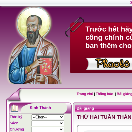
G
Trước hết hã
công chính c
ban thêm cho
Trang chủ
|
Thông báo
|
Bài giảng
Kinh Thánh
Bài giảng
THỨ HAI TUẦN THÁN
Thời kỳ
Sách
Chương