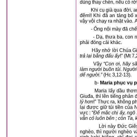
dùng thay chén, nếu có rớ
Khi cụ già qua đời, a
đêm!! Khi đã an táng bố 
vậy vội chạy ra nhặt vào. 
- Ông nội mày đã chết
- Dạ, thưa ba, con 
phải đóng cái khác.
Hãy nhớ lời Chúa Gi
trả lại bằng đấu ấy
!” (Mt 7,
Vậy
“Con ơi, hãy să
làm người buồn tủi. Người
dể người.”
(Hc 3,12-13).
b-
Maria
phục vụ p
Maria lấy dầu thơ
Giuđa, thì lên tiếng phản đố
lý hơn
!” Thực ra, không p
lại được giữ túi tiền của
vực : “
Để mặc chị ấy, ngõ 
vẫn có luôn bên ; còn Ta,
Lời này Đức Giês
nghèo, thì người nghèo v