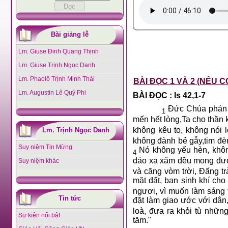
Bài giảng lễ
Lm. Giuse Đinh Quang Thịnh
Lm. Giuse Trịnh Ngọc Danh
Lm. Phaolô Trịnh Minh Thái
BÀI ĐỌC 1 VÀ 2 (NẾU C
Lm. Augustin Lê Quý Phi
BÀI ĐỌC : Is 42,1-7
Đức Chúa phán : 
1
mến hết lòng,Ta cho thần 
không kêu to, không nói 
Lm. Trịnh Ngọc Danh
không đành bẻ gẫy,tim đèn 
Suy niệm Tin Mừng
Nó không yếu hèn, không 
4
đảo xa xăm đều mong đượ
Suy niệm khác
và căng vòm trời, Đấng tr
mặt đất, ban sinh khí cho
ngươi, vì muốn làm sáng 
Tin tức
đặt làm giao ước với dân
loà, đưa ra khỏi tù nhữn
Sự kiện nổi bật
tăm."