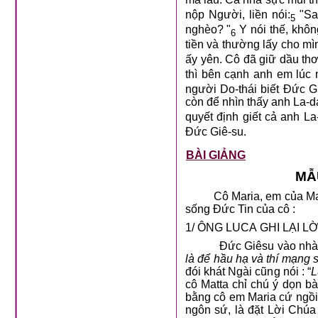
nộp Người, liền nói:
"Sa
5
nghèo? "
Y nói thế, không
6
tiền và thường lấy cho mì
ấy yên. Cô đã giữ dầu th
thì bên cạnh anh em lúc 
người Do-thái biết Đức G
còn để nhìn thấy anh La-da
quyết định giết cả anh La
Đức Giê-su.
BÀI GIẢNG
MẪ
Cô Maria, em của Ma
sống Đức Tin của cô :
1/ ÔNG LUCA GHI LẠI 
Đức Giêsu vào nhà 
là để hầu hạ và thí mạng 
đói khát Ngài cũng nói : “
L
cô Matta chỉ chú ý dọn 
bằng cô em Maria cứ ngồi
ngôn sứ, là đặt Lời Chú