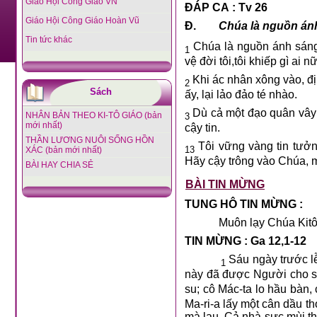
Giáo Hội Công Giáo VN
ĐÁP CA : Tv 26
Giáo Hội Công Giáo Hoàn Vũ
Đ.
Chúa là nguồn ánh
Tin tức khác
Chúa là nguồn ánh sáng 
1
vệ đời tôi,tôi khiếp gì ai n
Khi ác nhân xông vào, đị
2
Sách
ấy, lại lảo đảo té nhào.
Dù cả một đạo quân vây đ
NHÂN BẢN THEO KI-TÔ GIÁO (bản
3
mới nhất)
cậy tin.
THẦN LƯƠNG NUÔI SỐNG HỒN
Tôi vững vàng tin tưởn
13
XÁC (bản mới nhất)
Hãy cậy trông vào Chúa, 
BÀI HAY CHIA SẺ
BÀI TIN MỪNG
TUNG HÔ TIN MỪNG :
Muôn lạy Chúa Kitô,
TIN MỪNG : Ga 12,1-12
Sáu ngày trước lễ
1
này đã được Người cho sốn
su; cô Mác-ta lo hầu bàn,
Ma-ri-a lấy một cân dầu t
mà lau. Cả nhà sực mùi t