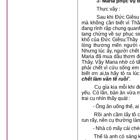
a-
Maria phục vụ đ
Thực vậy :
Sau khi Đức Giêsu 
mà không cần biết vì Th
đang rình rập chung quan
tang chứng về sự phục si
khổ của Đức Giêsu:Thầy sẽ
lòng thương mến người q
Nhưng lúc ấy, người chế
Maria đã mua dầu thơm đổ
Thầy. Vậy Maria nhờ có t
phải chết vì cứu sống em
biết ơn ai,ta hãy tỏ ra l
chết làm văn tế ruồi
”.
Cụ gìa kia mỗi khi 
yếu. Có lần, bàn ăn vừa m
trai cụ nhìn thấy quát :
- Ông ăn uống thế, a
Rồi anh cầm lấy tô 
run rẩy, nên cụ thường làm
- Nhà có mấy cái chén
Thế là anh có sáng 