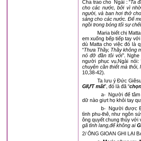
Cha trao cho
Ngài : “
Ta đ
cho các nước, bởi vì nh
người, và ban hơi thở ch
sáng cho các nước. Để mở
ngồi trong bóng tối sự chế
Maria biết chị Mat
em xuống bếp tiếp tay vớ
dù Matta cho việc đó là q
“
Thưa Thầy, Thầy không mà
nó đỡ đần tôi với
”. Nghe
người phục vụ,Ngài nói: 
chuyện cần thiết mà thôi,
10,38-42).
Ta lưu ý Đức Giêsu
GIỰT mất
”, đó là đã “
chọn
a-
Người để tâm
dữ nào giựt họ khỏi tay 
b-
Người được Đ
tình phu-thê, như ngôn s
ông quyết chung thủy với v
gã tình lang,để không ai
G
2/ ÔNG GIOAN GHI LẠI