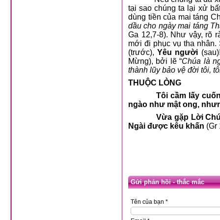
tại sao chúng ta lại xử b
dùng tiền của mai táng C
dầu cho ngày mai táng T
Ga 12,7-8). Như vậy, rõ 
mới đi phục vụ tha nhân.
(trước),
Yêu người
(sau)!
Mừng), bởi lẽ “
Chúa là ng
thành lũy bảo vệ đời tôi, tô
THUỘC LÒNG
Tôi cầm lấy cuốn
ngào như mật ong, nhưng 
Vừa gặp Lời Chúa
Ngài được kêu khấn
(Gr 
Gửi phản hồi - thắc mắc
Tên của bạn *