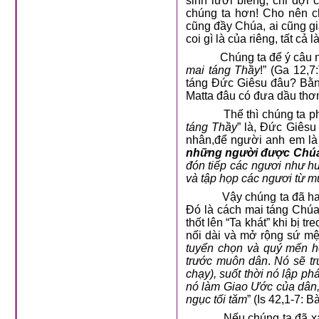
sinh lười biếng, chỉ đợi
chúng ta hơn! Cho nên c
cũng đầy Chúa, ai cũng gi
coi gì là của riêng, tất cả
Chúng ta để ý câu 
mai táng Thầy
!” (Ga 12,
táng Đức Giêsu đâu? Bằn
Matta đâu có đưa dầu thơ
Thế thì chúng ta p
táng Thầy
” là, Đức Giêsu
nhân,để người anh em là
những người được Chúa 
đón
tiếp các ngươi như h
và tập họp các ngươi từ 
Vậy chúng ta đã ha
Đó là cách mai táng Chú
thốt lên “Ta khát” khi bị t
nối dài và mở rộng sứ mện
tuyển chọn và quý mến hế
trước muôn dân
.
Nó sẽ tr
chạy), suốt thời nó lập ph
nó làm Giao Ước của dân,
ngục tối tăm
” (Is 42,1-7: B
Nếu chúng ta đã xá